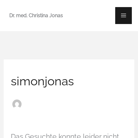
Zum
Suchen
Dr. med. Christina Jonas
Inhalt
nach:
springen
simonjonas
Das Gesuchte konnte leider nicht