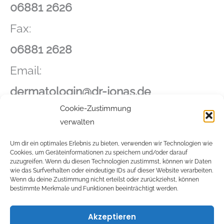
06881 2626
Fax:
06881 2628
Email:
dermatologin@dr-jonas.de
Cookie-Zustimmung
verwalten
Anschrift
Um dir ein optimales Erlebnis zu bieten, verwenden wir Technologien wie
Dr. med. Christina Jonas
Cookies, um Geräteinformationen zu speichern und/oder darauf
zuzugreifen. Wenn du diesen Technologien zustimmst, können wir Daten
Saarbrücker Str. 16
wie das Surfverhalten oder eindeutige IDs auf dieser Website verarbeiten.
Wenn du deine Zustimmung nicht erteilst oder zurückziehst, können
bestimmte Merkmale und Funktionen beeinträchtigt werden.
66822 Lebach
Akzeptieren